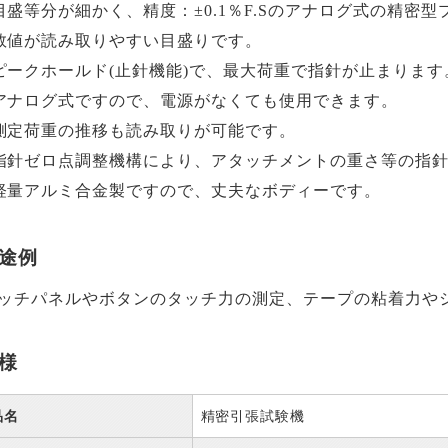
目盛等分が細かく、精度：±0.1％F.Sのアナログ式の精密
数値が読み取りやすい目盛りです。
ピークホールド(止針機能)で、最大荷重で指針が止まります
アナログ式ですので、電源がなくても使用できます。
測定荷重の推移も読み取りが可能です。
指針ゼロ点調整機構により、アタッチメントの重さ等の指
軽量アルミ合金製ですので、丈夫なボディーです。
途例
ッチパネルやボタンのタッチ力の測定、テープの粘着力や
様
品名
精密引張試験機