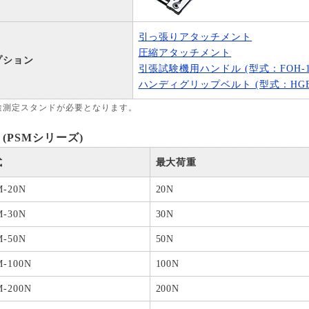
引っ張りアタッチメント
圧縮アタッチメント
プション
引張試験機用ハンドル (型式：FOH-1
ハンディグリップベルト (型式：HGB
途測定スタンドが必要となります。
 (PSMシリーズ)
式
最大荷重
M-20N
20N
M-30N
30N
M-50N
50N
M-100N
100N
M-200N
200N