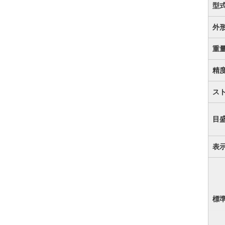
型
外
重
精
ス
目
表
標