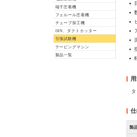
端子圧着機
フェルール圧着機
チューブ加工機
DIN、ダクトカッター
引張試験機
テーピングマシン
製品一覧
用
タ
仕
製