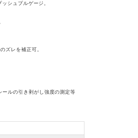
型プッシュプルゲージ。
。
針のズレを補正可。
シールの引き剥がし強度の測定等