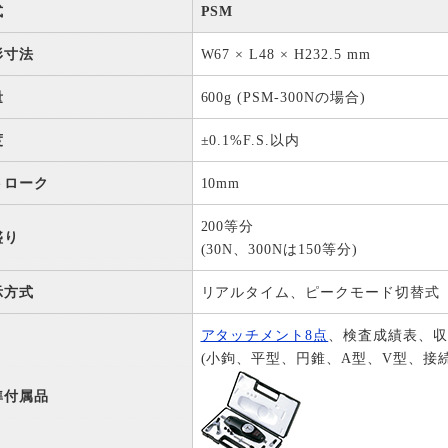
式
PSM
形寸法
W67 × L48 × H232.5 mm
量
600g (PSM-300Nの場合)
度
±0.1%F.S.以内
トローク
10mm
200等分
盛り
(30N、300Nは150等分)
示方式
リアルタイム、ピークモード切替式
アタッチメント8点
、検査成績表、
(小鉤、平型、円錐、A型、V型、接
準付属品