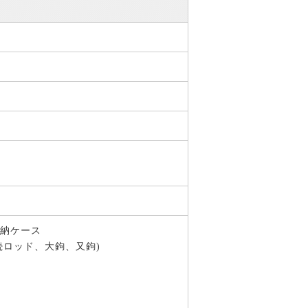
収納ケース
続ロッド、大鉤、又鉤)