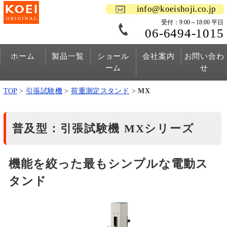
info@koeishoji.co.jp
受付：9:00～18:00 平日
06-6494-1015
ホーム
製品一覧
ショール
会社案内
お問い合わ
ーム
せ
TOP
>
引張試験機
>
荷重測定スタンド
>
MX
普及型：引張試験機 MXシリーズ
機能を絞った最もシンプルな電動ス
タンド