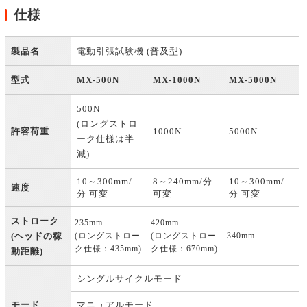
仕様
製品名
電動引張試験機 (普及型)
型式
MX-500N
MX-1000N
MX-5000N
500N
(ロングストロ
許容荷重
1000N
5000N
ーク仕様は半
減)
10～300mm/
8～240mm/分
10～300mm/
速度
分 可変
可変
分 可変
ストローク
235mm
420mm
(ヘッドの稼
(ロングストロー
(ロングストロー
340mm
ク仕様：435mm)
ク仕様：670mm)
動距離)
シングルサイクルモード
モード
マニュアルモード