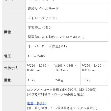
連続サイクルモード
ストロークリミット
非常停止ボタン
機能
荷重値による動作コントロール(※1)
オーバーロード停止(※1)
電圧
100～240V
W220 × L380 ×
W263 × L368 ×
W250 × L420 ×
外形寸法
H562 mm
H903 mm
H816 mm
重量
13kg
24kg
30kg
ロングストローク仕様 (MX-500N、MX-1000N)
(伸びる材料等ストロークが必要な場合)
速度・長さ計
(引っ張り速度、引っ張り長さをデジタル表示。)