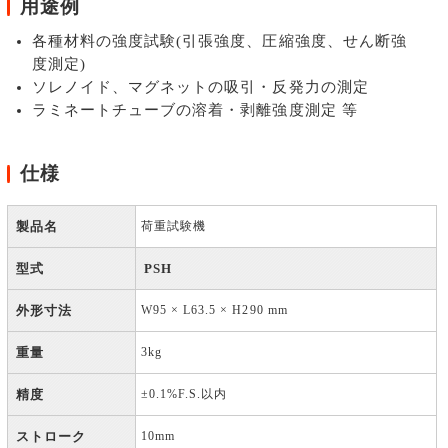
用途例
各種材料の強度試験(引張強度、圧縮強度、せん断強
度測定)
ソレノイド、マグネットの吸引・反発力の測定
ラミネートチューブの溶着・剥離強度測定 等
仕様
製品名
荷重試験機
型式
PSH
外形寸法
W95 × L63.5 × H290 mm
重量
3kg
精度
±0.1%F.S.以内
ストローク
10mm