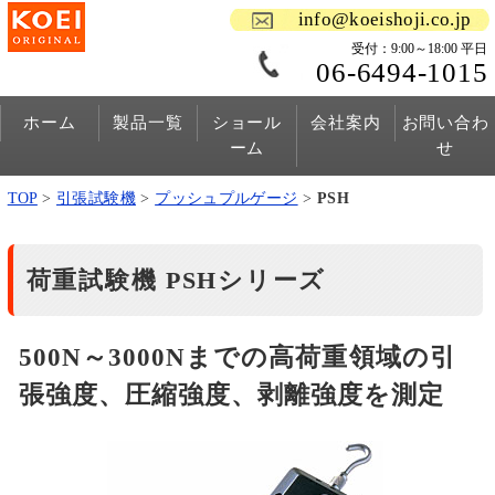
info@koeishoji.co.jp
受付：9:00～18:00 平日
06-6494-1015
ホーム
製品一覧
ショール
会社案内
お問い合わ
ーム
せ
TOP
>
引張試験機
>
プッシュプルゲージ
>
PSH
荷重試験機 PSHシリーズ
500N～3000Nまでの高荷重領域の引
張強度、圧縮強度、剥離強度を測定