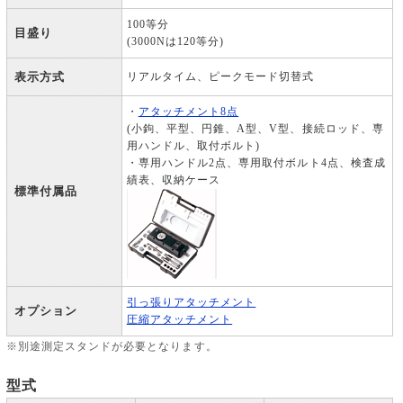
100等分
目盛り
(3000Nは120等分)
表示方式
リアルタイム、ピークモード切替式
・
アタッチメント8点
(小鉤、平型、円錐、A型、V型、接続ロッド、専
用ハンドル、取付ボルト)
・専用ハンドル2点、専用取付ボルト4点、検査成
績表、収納ケース
標準付属品
引っ張りアタッチメント
オプション
圧縮アタッチメント
※別途測定スタンドが必要となります。
型式