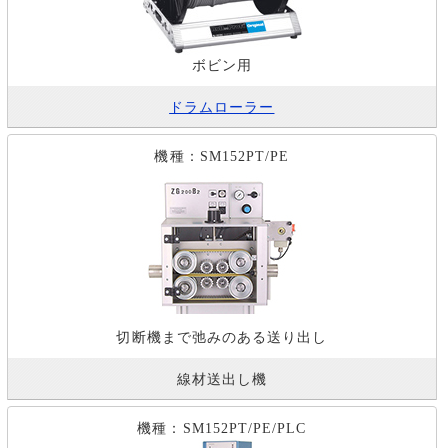
ボビン用
ドラムローラー
機種：SM152PT/PE
切断機まで弛みのある送り出し
線材送出し機
機種：SM152PT/PE/PLC