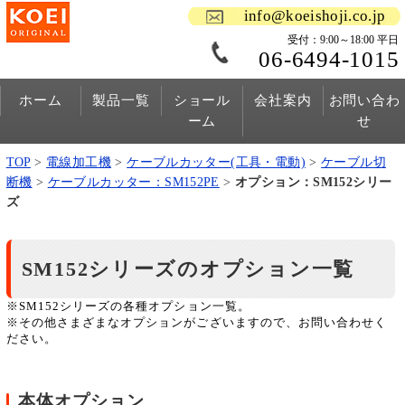
info@koeishoji.co.jp
受付：9:00～18:00 平日
06-6494-1015
ホーム
製品一覧
ショール
会社案内
お問い合わ
ーム
せ
TOP
>
電線加工機
>
ケーブルカッター(工具・電動)
>
ケーブル切
断機
>
ケーブルカッター：SM152PE
>
オプション：SM152シリー
ズ
SM152シリーズのオプション一覧
※SM152シリーズの各種オプション一覧。
※その他さまざまなオプションがございますので、お問い合わせく
ださい。
本体オプション