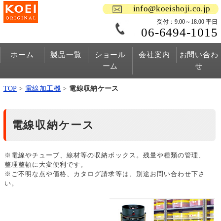
info@koeishoji.co.jp
受付：9:00～18:00 平日
06-6494-1015
ホーム
製品一覧
ショール
会社案内
お問い合わ
ーム
せ
TOP
>
電線加工機
>
電線収納ケース
電線収納ケース
※電線やチューブ、線材等の収納ボックス。残量や種類の管理、
整理整頓に大変便利です。
※ご不明な点や価格、カタログ請求等は、別途お問い合わせ下さ
い。