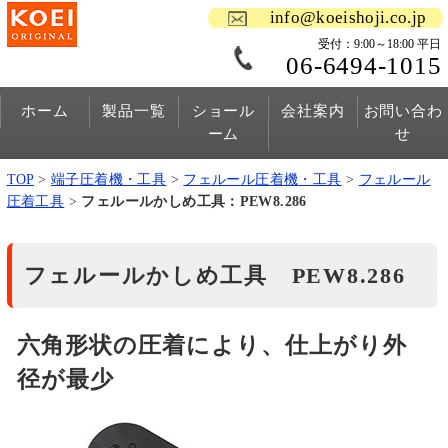
info@koeishoji.co.jp
受付：9:00～18:00 平日
06-6494-1015
ホーム
製品一覧
ショール
会社案内
お問い合わ
ーム
せ
TOP
>
端子圧着機・工具
>
フェルール圧着機・工具
>
フェルール
圧着工具
>
フェルールかしめ工具：PEW8.286
フェルールかしめ工具 PEW8.286
六角形状の圧着により、仕上がり外
径が最少