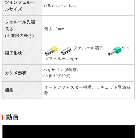
ツインフェルー
2×0.25sq～2×10sq
ルサイズ
フェルール先端
長さ
最大12mm
(圧着部の長さ)
フェルール端子
ツイ
端子形状
ンフェルール端子
ヘキサゴン (6角形)
カシメ形状
(六面ギザギザ)
オートアジャスター機構、ラチェット緊急解
機能
除
動画