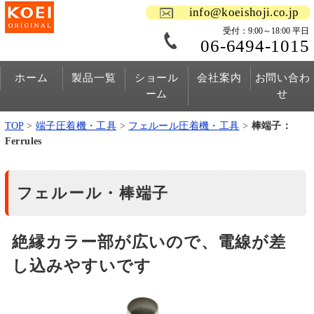
info@koeishoji.co.jp
受付：9:00～18:00 平日
06-6494-1015
ホーム
製品一覧
ショール
会社案内
お問い合わ
ーム
せ
TOP
>
端子圧着機・工具
>
フェルール圧着機・工具
>
棒端子：
Ferrules
フェルール・棒端子
絶縁カラー部が広いので、電線が差
し込みやすいです