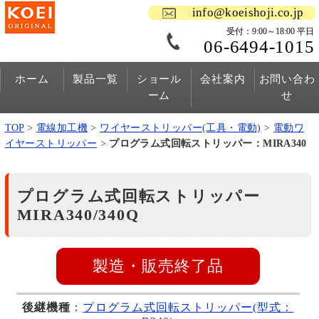
info@koeishoji.co.jp
受付：9:00～18:00 平日
06-6494-1015
ホーム
製品一覧
ショール
会社案内
お問い合わ
ーム
せ
TOP
>
電線加工機
>
ワイヤーストリッパー(工具・電動)
>
電動ワ
イヤーストリッパー
>
プログラム式回転ストリッパー：MIRA340
プログラム式回転ストリッパー
MIRA340/340Q
製造・販売終了品
後継機種
：
プログラム式回転ストリッパー(型式：