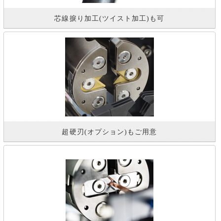
芯線捩り加工(ツイスト加工)も可
超硬刃(オプション)もご用意