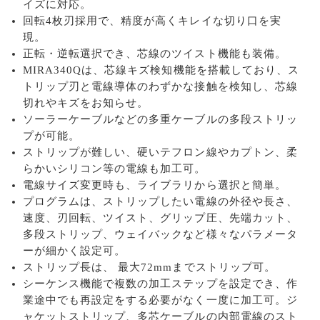
イズに対応。
回転4枚刃採用で、精度が高くキレイな切り口を実
現。
正転・逆転選択でき、芯線のツイスト機能も装備。
MIRA340Qは、芯線キズ検知機能を搭載しており、ス
トリップ刃と電線導体のわずかな接触を検知し、芯線
切れやキズをお知らせ。
ソーラーケーブルなどの多重ケーブルの多段ストリッ
プが可能。
ストリップが難しい、硬いテフロン線やカプトン、柔
らかいシリコン等の電線も加工可。
電線サイズ変更時も、ライブラリから選択と簡単。
プログラムは、ストリップしたい電線の外径や長さ、
速度、刃回転、ツイスト、グリップ圧、先端カット、
多段ストリップ、ウェイバックなど様々なパラメータ
ーが細かく設定可。
ストリップ長は、 最大72mmまでストリップ可。
シーケンス機能で複数の加工ステップを設定でき、作
業途中でも再設定をする必要がなく一度に加工可。ジ
ャケットストリップ、多芯ケーブルの内部電線のスト