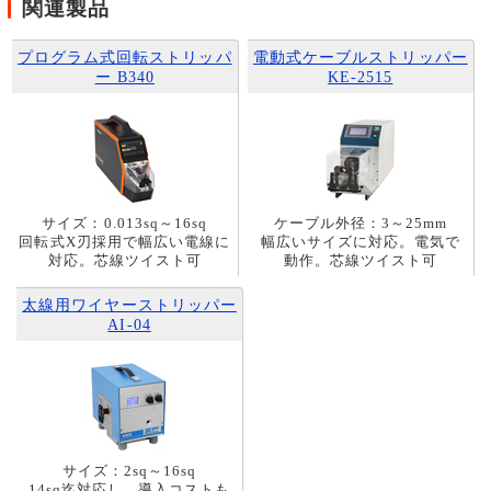
関連製品
プログラム式回転ストリッパ
電動式ケーブルストリッパー
ー B340
KE-2515
サイズ：0.013sq～16sq
ケーブル外径：3～25mm
回転式X刃採用で幅広い電線に
幅広いサイズに対応。電気で
対応。芯線ツイスト可
動作。芯線ツイスト可
太線用ワイヤーストリッパー
AI-04
サイズ：2sq～16sq
14sq迄対応し、導入コストも