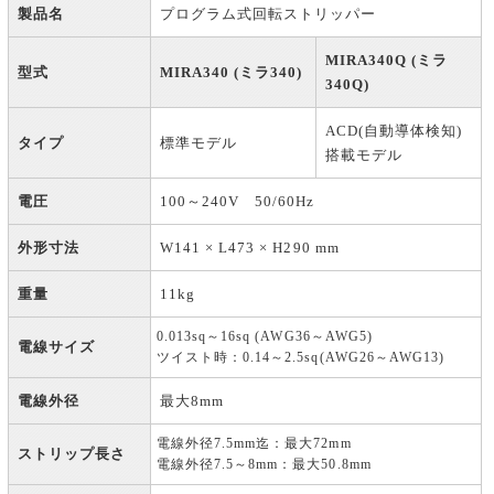
製品名
プログラム式回転ストリッパー
MIRA340Q (ミラ
型式
MIRA340 (ミラ340)
340Q)
ACD(自動導体検知)
タイプ
標準モデル
搭載モデル
電圧
100～240V 50/60Hz
外形寸法
W141 × L473 × H290 mm
重量
11kg
0.013sq～16sq (AWG36～AWG5)
電線サイズ
ツイスト時：0.14～2.5sq(AWG26～AWG13)
電線外径
最大8mm
電線外径7.5mm迄：最大72mm
ストリップ長さ
電線外径7.5～8mm：最大50.8mm