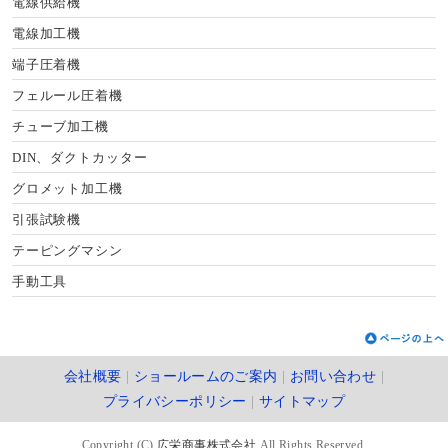
電線供給機
電線加工機
端子圧着機
フェルール圧着機
チューブ加工機
DIN、ダクトカッター
グロメット加工機
引張試験機
テーピングマシン
手動工具
会社概要
|
ショールームのご案内
|
お問い合わせ
|
プライバシーポリシー
|
サイトマップ
Copyright (C)
広栄商事株式会社
All Rights Reserved.