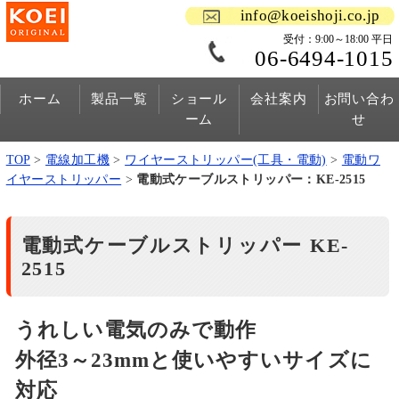
info@koeishoji.co.jp
受付：9:00～18:00 平日
06-6494-1015
ホーム
製品一覧
ショール
会社案内
お問い合わ
ーム
せ
TOP
>
電線加工機
>
ワイヤーストリッパー(工具・電動)
>
電動ワ
イヤーストリッパー
>
電動式ケーブルストリッパー：KE-2515
電動式ケーブルストリッパー KE-
2515
うれしい電気のみで動作
外径3～23mmと使いやすいサイズに
対応