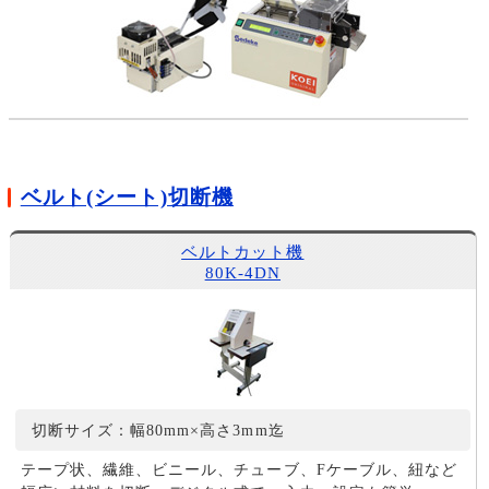
ベルト(シート)切断機
ベルトカット機
80K-4DN
切断サイズ：幅80mm×高さ3mm迄
テープ状、繊維、ビニール、チューブ、Fケーブル、紐など