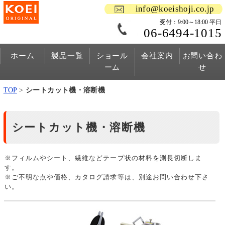
info@koeishoji.co.jp
受付：9:00～18:00 平日
06-6494-1015
ホーム
製品一覧
ショール
会社案内
お問い合わ
ーム
せ
TOP
>
シートカット機・溶断機
シートカット機・溶断機
※フィルムやシート、繊維などテープ状の材料を測長切断しま
す。
※ご不明な点や価格、カタログ請求等は、別途お問い合わせ下さ
い。