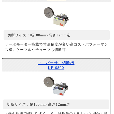
切断サイズ：幅100mm×高さ12mm迄
サーボモーター搭載で寸法精度が良い高コストパフォーマン
ス機。ケーブルやチューブも切断可。
ユニバーサル切断機
KE-6800
切断サイズ：幅100mm×高さ12mm迄
大画面採用で使いやすく、又、測長単位も0.1mmと細かく設