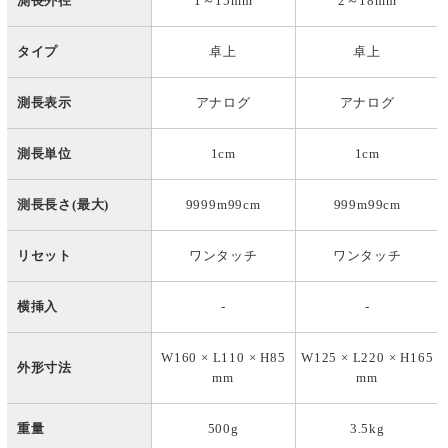
測長外径
1～15mm
2～18mm
タイプ
卓上
卓上
測長表示
アナログ
アナログ
測長単位
1cm
1cm
測長長さ(最大)
9999m99cm
999m99cm
リセット
ワンタッチ
ワンタッチ
横挿入
-
-
W160 × L110 × H85
W125 × L220 × H165
外形寸法
mm
mm
重量
500g
3.5kg