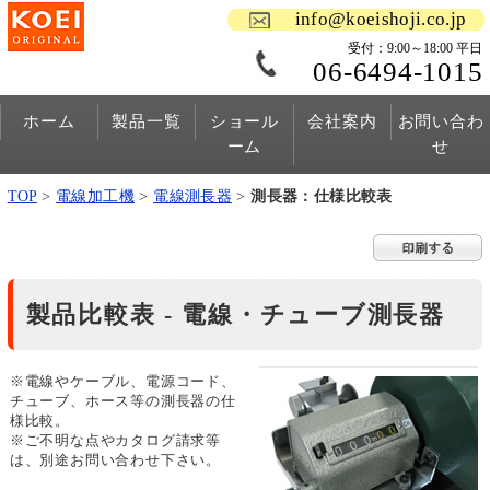
info@koeishoji.co.jp
受付：9:00～18:00 平日
06-6494-1015
ホーム
製品一覧
ショール
会社案内
お問い合わ
ーム
せ
TOP
>
電線加工機
>
電線測長器
>
測長器：仕様比較表
製品比較表 - 電線・チューブ測長器
※電線やケーブル、電源コード、
チューブ、ホース等の測長器の仕
様比較。
※ご不明な点やカタログ請求等
は、別途お問い合わせ下さい。