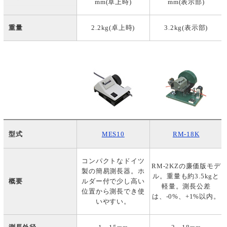
mm(卓上時)
mm(表示部)
重量
2.2kg(卓上時)
3.2kg(表示部)
型式
MES10
RM-18K
コンパクトなドイツ
RM-2KZの廉価版モデ
製の簡易測長器。ホ
ル。重量も約3.5kgと
概要
ルダー付で少し高い
軽量。測長公差
位置から測長でき使
は、-0%、+1%以内。
いやすい。