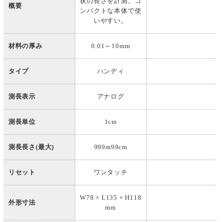
状の長さを計測。コ
概要
ンパクトな本体で使
いやすい。
材料の厚み
0.01～10mm
タイプ
ハンディ
測長表示
アナログ
測長単位
1cm
測長長さ(最大)
999m99cm
リセット
ワンタッチ
W78 × L135 × H118
外形寸法
mm