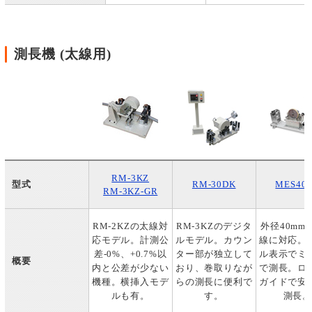
測長機 (太線用)
RM-3KZ
型式
RM-30DK
MES40
RM-3KZ-GR
RM-2KZの太線対
RM-3KZのデジタ
外径40mm
応モデル。計測公
ルモデル。カウン
線に対応。
差-0%、+0.7%以
ター部が独立して
ル表示でミ
概要
内と公差が少ない
おり、巻取りなが
で測長。ロ
機種。横挿入モデ
らの測長に便利で
ガイドで安
ルも有。
す。
測長。