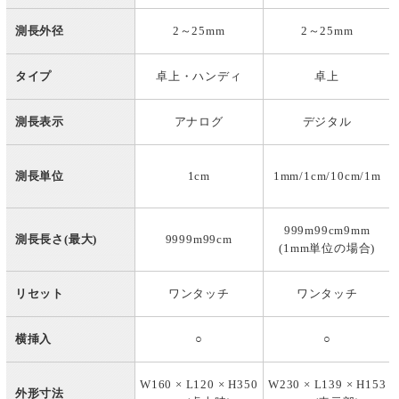
測長外径
2～25mm
2～25mm
タイプ
卓上・ハンディ
卓上
測長表示
アナログ
デジタル
測長単位
1cm
1mm/1cm/10cm/1m
999m99cm9mm
測長長さ(最大)
9999m99cm
(1mm単位の場合)
リセット
ワンタッチ
ワンタッチ
横挿入
○
○
W160 × L120 × H350
W230 × L139 × H153
外形寸法