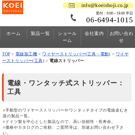
info@koeishoji.co.jp
受付：9:00～18:00 平日
06-6494-1015
ホーム
製品一覧
ショール
会社案内
お問い合わ
ーム
せ
TOP
>
電線加工機
>
ワイヤーストリッパー(工具・電動)
>
ワイヤ
ーストリッパー(工具)
>
電線ストリッパー
電線・ワンタッチ式ストリッパー：
工具
○手動型のワイヤーストリッパーやワンタッチタイプの電線皮むき
器の製品一覧。
○ドイツ製を中心とした製品なので、高い信頼性・長寿命。
○価格やカタログのご依頼、ご質問等は、別途お問い合わせ下さ
い。