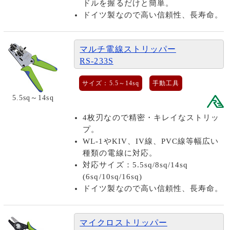
ドルを握るだけと簡単。
ドイツ製なので高い信頼性、長寿命。
マルチ電線ストリッパー
RS-233S
サイズ：5.5～14sq
手動工具
5.5sq～14sq
4枚刃なので精密・キレイなストリッ
プ。
WL-1やKIV、IV線、PVC線等幅広い
種類の電線に対応。
対応サイズ：5.5sq/8sq/14sq
(6sq/10sq/16sq)
ドイツ製なので高い信頼性、長寿命。
マイクロストリッパー