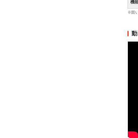
機
※固
動