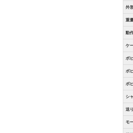
外
重
動
ケ
ボ
ボ
ボ
シ
送
モ