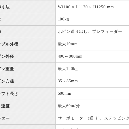
形寸法
W1100 × L1120 × H1250 mm
100kg
量
ボビン送り出し、プレフィーダー
作
最大10mm
ーブル外径
400～800mm
ビン外径
最大120kg
ビン重量
35～85mm
ビン穴径
500mm
ャフト長さ
最大60m/分
り速度
サーボモーター(送り)、ステッピング
ーター