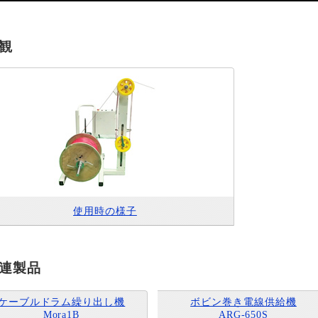
観
使用時の様子
連製品
ケーブルドラム繰り出し機
ボビン巻き電線供給機
Mora1B
ARG-650S