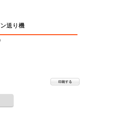
ビン送り機
0