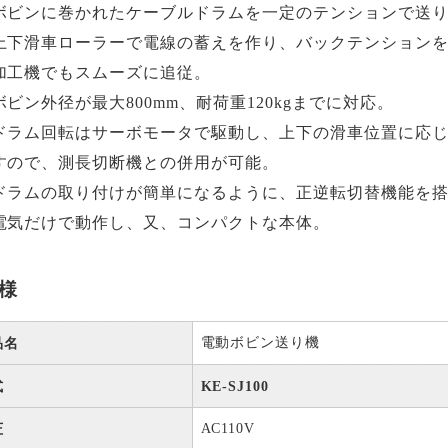
ボビンに巻かれたケーブルドラムを一定のテンションで送
上下滑車ローラーで電線の蓄えを作り、バックテンション
加工機でもスムーズに追従。
ボビン外径が最大800mm、耐荷重120kgまでに対応。
ドラム回転はサーボモータで駆動し、上下の滑車位置に応
すので、測長切断機との併用が可能。
ドラムの取り付けが簡単になるように、正逆転切替機能を
電気だけで動作し、又、コンパクトな本体。
様
電動ボビン送り機
品名
式
KE-SJ100
AC110V
圧