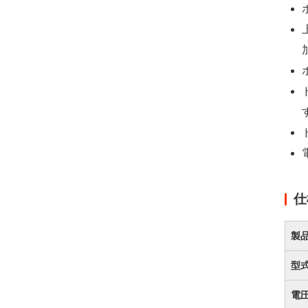
仕
製
型
電