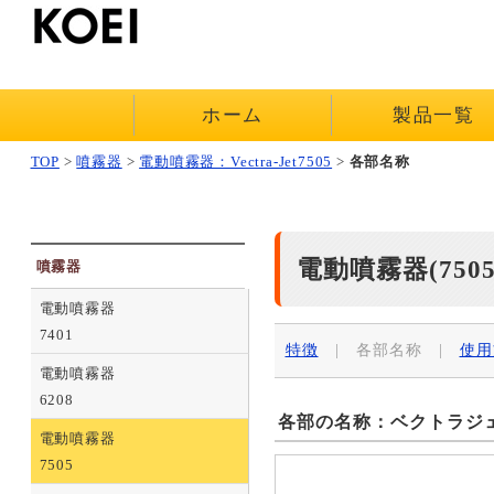
ホーム
製品一覧
TOP
>
噴霧器
>
電動噴霧器：Vectra-Jet7505
>
各部名称
電動噴霧器(750
噴霧器
電動噴霧器
7401
特徴
| 各部名称 |
使用
電動噴霧器
6208
各部の名称：ベクトラジェ
電動噴霧器
7505