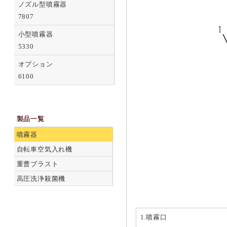
ノズル型噴霧器
7807
小型噴霧器
5330
オプション
6100
製品一覧
噴霧器
自転車空気入れ機
重曹ブラスト
高圧洗浄殺菌機
1.噴霧口