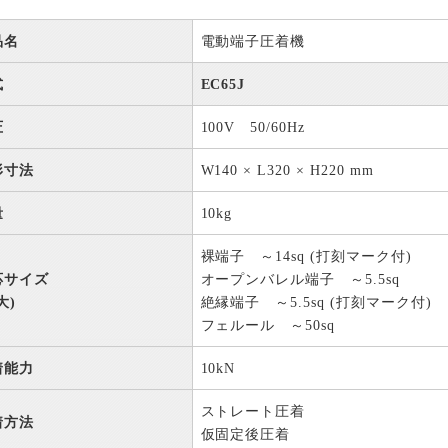
品名
電動端子圧着機
式
EC65J
圧
100V 50/60Hz
形寸法
W140 × L320 × H220 mm
量
10kg
裸端子 ～14sq (打刻マーク付)
応サイズ
オープンバレル端子 ～5.5sq
大)
絶縁端子 ～5.5sq (打刻マーク付)
フェルール ～50sq
着能力
10kN
ストレート圧着
着方法
仮固定後圧着