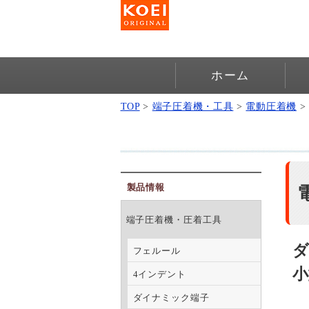
ホーム
TOP
>
端子圧着機・工具
>
電動圧着機
製品情報
端子圧着機・圧着工具
フェルール
小
4インデント
ダイナミック端子