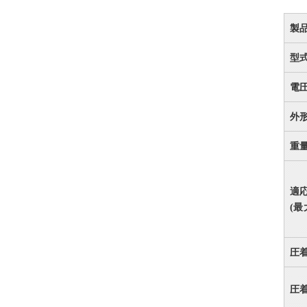
製
型
電
外
重
適
(最
圧
圧