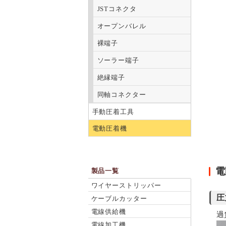
JSTコネクタ
オープンバレル
裸端子
ソーラー端子
絶縁端子
同軸コネクター
手動圧着工具
電動圧着機
電
製品一覧
ワイヤーストリッパー
圧
ケーブルカッター
電線供給機
過
電線加工機