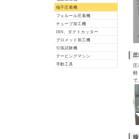
端子圧着機
フェルール圧着機
チューブ加工機
DIN、ダクトカッター
グロメット加工機
引張試験機
圧
テーピングマシン
手動工具
圧
軽
で
端