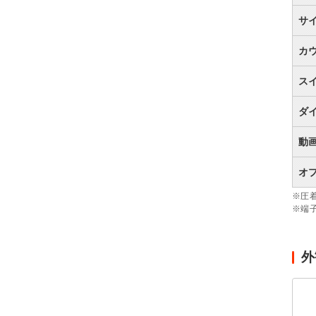
サ
カ
ス
ダ
動
オ
※圧
※端
外