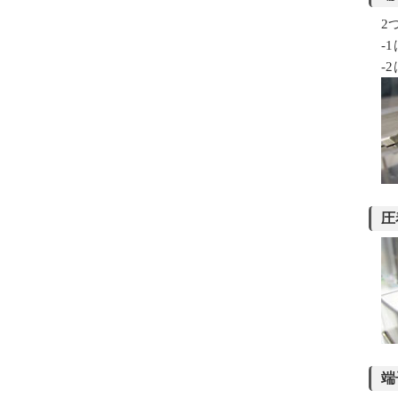
2
-
-
圧
端