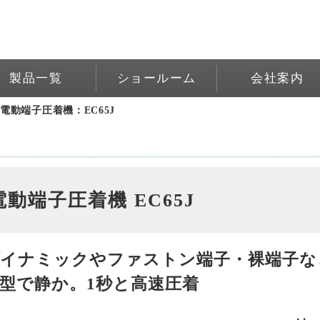
製品一覧
ショールーム
会社案内
>
電動端子圧着機：EC65J
電動端子圧着機 EC65J
ダイナミックやファストン端子・裸端子な
型で静か。1秒と高速圧着