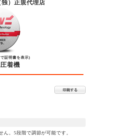
（独）正規代理店
クで証明書を表示)
子圧着機
せん。5段階で調節が可能です。