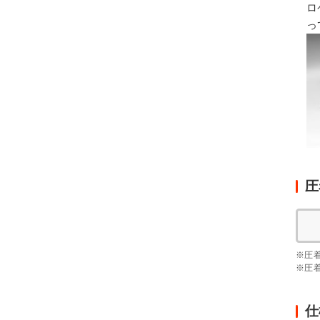
ロ
っ
圧
※圧
※圧
仕