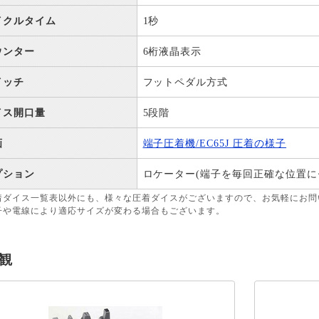
イクルタイム
1秒
ウンター
6桁液晶表示
イッチ
フットペダル方式
イス開口量
5段階
画
端子圧着機/EC65J 圧着の様子
プション
ロケーター(端子を毎回正確な位置に
着ダイス一覧表以外にも、様々な圧着ダイスがございますので、お気軽にお問
子や電線により適応サイズが変わる場合もございます。
観