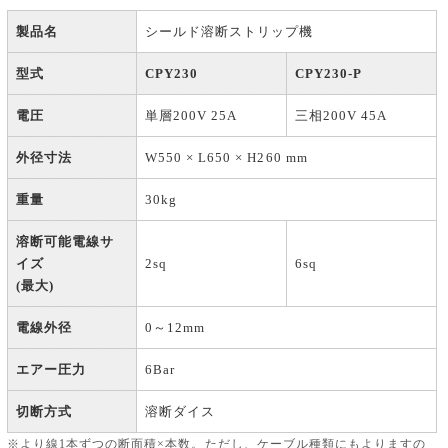
製品名
シールド溶断ストリップ機
型式
CPY230
CPY230-P
電圧
単層200V 25A
三相200V 45A
外径寸法
W550 × L650 × H260 mm
重量
30kg
溶断可能電線サ
イズ
2sq
6sq
(最大)
電線外径
0～12mm
エアー圧力
6Bar
切断方式
溶断ダイス
※より線1本ずつの断面積×本数。ただし、ケーブル種類にもよりますの