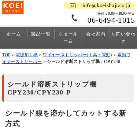
info@koeishoji.co.jp
受付：9:00～18:00 平日
06-6494-1015
ホーム
製品一覧
ショール
会社案内
お問い合わ
ーム
せ
TOP
>
電線加工機
>
ワイヤーストリッパー(工具・電動)
>
電動ワ
イヤーストリッパー
>
シールド溶断ストリップ機：CPY230
シールド溶断ストリップ機
CPY230/CPY230-P
シールド線を溶かしてカットする新
方式